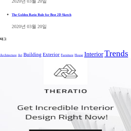
2020년 03월 20일
The Golden Ratio Rule for Best 2D Sketch
2020년 03월 20일
태그
Trends
Interior
Building
Exterior
Architecture
Art
Furniture
House