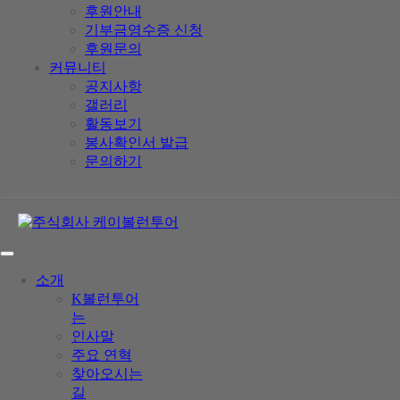
후원안내
기부금영수증 신청
후원문의
커뮤니티
공지사항
갤러리
활동보기
봉사확인서 발급
문의하기
소개
K볼런투어
는
인사말
주요 연혁
찾아오시는
길