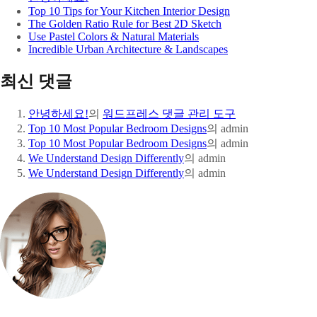
Top 10 Tips for Your Kitchen Interior Design
The Golden Ratio Rule for Best 2D Sketch
Use Pastel Colors & Natural Materials
Incredible Urban Architecture & Landscapes
최신 댓글
안녕하세요!
의
워드프레스 댓글 관리 도구
Top 10 Most Popular Bedroom Designs
의
admin
Top 10 Most Popular Bedroom Designs
의
admin
We Understand Design Differently
의
admin
We Understand Design Differently
의
admin