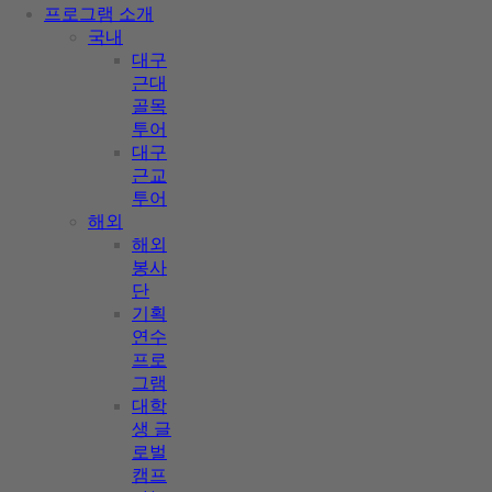
프로그램 소개
국내
대구
근대
골목
투어
대구
근교
투어
해외
해외
봉사
단
기획
연수
프로
그램
대학
생 글
로벌
캠프