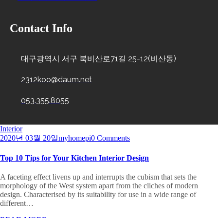
Contact Info
대구광역시 서구 북비산로71길 25-12(비산동)
2312koo@daum.net
053.355.8055
Interior
2020년 03월 20일
myhomepi
0 Comments
Top 10 Tips for Your Kitchen Interior Design
A faceting effect livens up and interrupts the cubism that sets the
morphology of the West system apart from the cliches of modern
design. Characterised by its suitability for use in a wide range of
different…