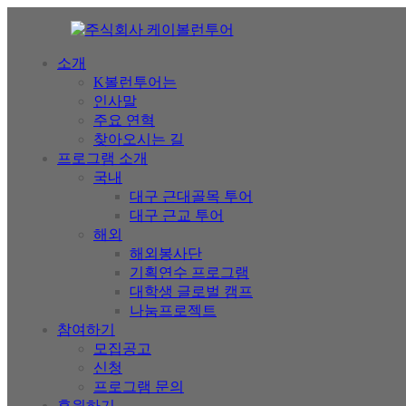
소개
K볼런투어는
인사말
주요 연혁
찾아오시는 길
프로그램 소개
국내
대구 근대골목 투어
대구 근교 투어
해외
해외봉사단
기획연수 프로그램
대학생 글로벌 캠프
나눔프로젝트
참여하기
모집공고
신청
프로그램 문의
후원하기