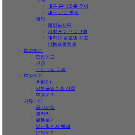
대구 근대골목 투어
대구 근교 투어
해외
해외봉사단
기획연수 프로그램
대학생 글로벌 캠프
나눔프로젝트
참여하기
모집공고
신청
프로그램 문의
후원하기
후원안내
기부금영수증 신청
후원문의
커뮤니티
공지사항
갤러리
활동보기
봉사확인서 발급
문의하기