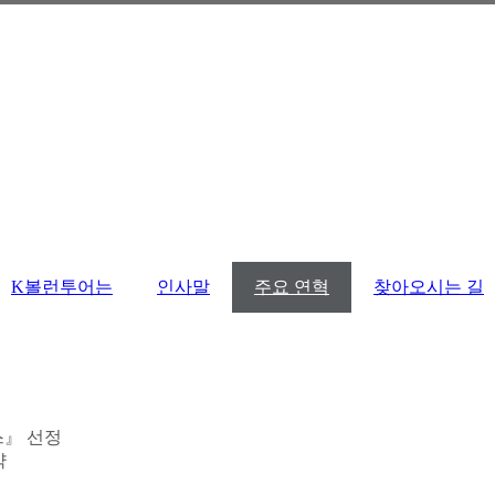
K볼런투어는
인사말
주요 연혁
찾아오시는 길
스』 선정
약