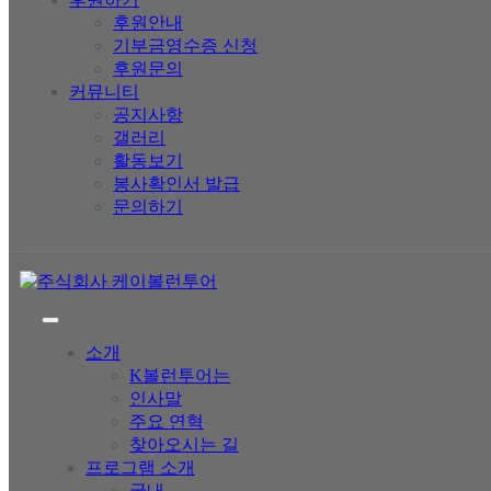
후원안내
기부금영수증 신청
후원문의
커뮤니티
공지사항
갤러리
활동보기
봉사확인서 발급
문의하기
소개
K볼런투어는
인사말
주요 연혁
찾아오시는 길
프로그램 소개
국내