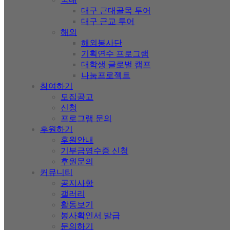
대구 근대골목 투어
대구 근교 투어
해외
해외봉사단
기획연수 프로그램
대학생 글로벌 캠프
나눔프로젝트
참여하기
모집공고
신청
프로그램 문의
후원하기
후원안내
기부금영수증 신청
후원문의
커뮤니티
공지사항
갤러리
활동보기
봉사확인서 발급
문의하기