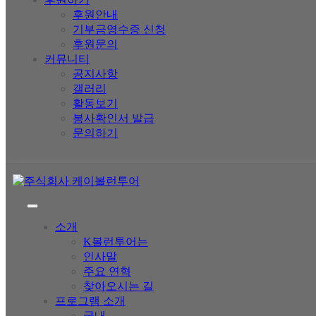
후원안내
기부금영수증 신청
후원문의
커뮤니티
공지사항
갤러리
활동보기
봉사확인서 발급
문의하기
소개
K볼런투어는
인사말
주요 연혁
찾아오시는 길
프로그램 소개
국내