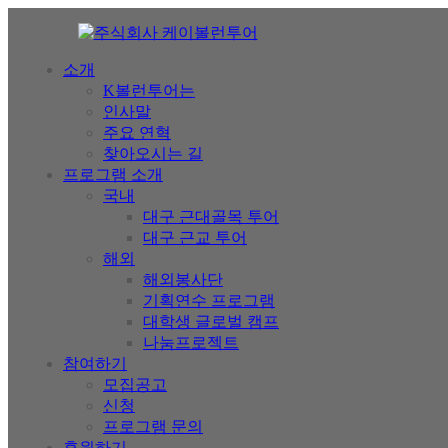
소개
K볼런투어는
인사말
주요 연혁
찾아오시는 길
프로그램 소개
국내
대구 근대골목 투어
대구 근교 투어
해외
해외봉사단
기획연수 프로그램
대학생 글로벌 캠프
나눔프로젝트
참여하기
모집공고
신청
프로그램 문의
후원하기