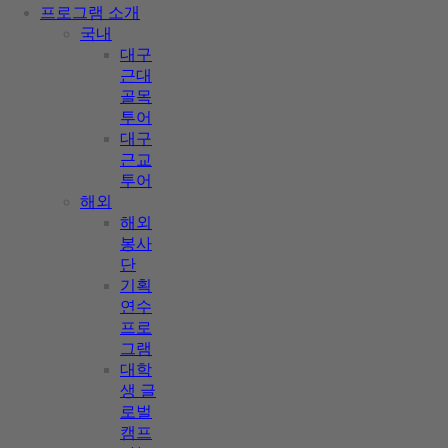
프로그램 소개
국내
대구
근대
골목
투어
대구
근교
투어
해외
해외
봉사
단
기획
연수
프로
그램
대학
생 글
로벌
캠프