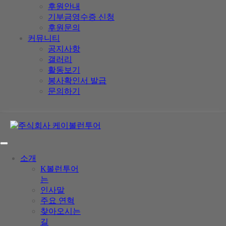
후원안내
기부금영수증 신청
후원문의
커뮤니티
공지사항
갤러리
활동보기
봉사확인서 발급
문의하기
소개
K볼런투어
는
인사말
주요 연혁
찾아오시는
길