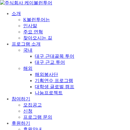
소개
K볼런투어는
인사말
주요 연혁
찾아오시는 길
프로그램 소개
국내
대구 근대골목 투어
대구 근교 투어
해외
해외봉사단
기획연수 프로그램
대학생 글로벌 캠프
나눔프로젝트
참여하기
모집공고
신청
프로그램 문의
후원하기
후원안내