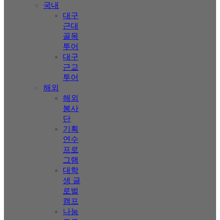
국내
대구
근대
골목
투어
대구
근교
투어
해외
해외
봉사
단
기획
연수
프로
그램
대학
생 글
로벌
캠프
나눔