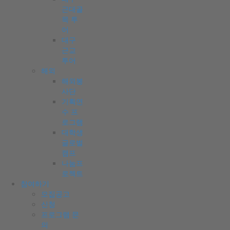
근대골
목 투
어
대구
근교
투어
해외
해외봉
사단
기획연
수 프
로그램
대학생
글로벌
캠프
나눔프
로젝트
참여하기
모집공고
신청
프로그램 문
의