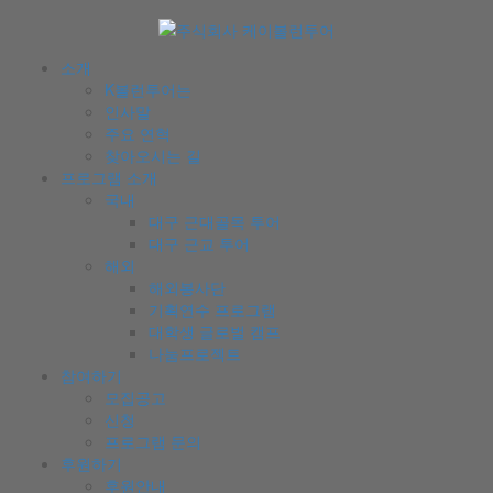
소개
K볼런투어는
인사말
주요 연혁
찾아오시는 길
프로그램 소개
국내
대구 근대골목 투어
대구 근교 투어
해외
해외봉사단
기획연수 프로그램
대학생 글로벌 캠프
나눔프로젝트
참여하기
모집공고
신청
프로그램 문의
후원하기
후원안내