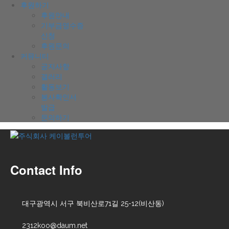
후원하기
후원안내
기부금영수증
신청
후원문의
커뮤니티
공지사항
갤러리
활동보기
봉사확인서
발급
문의하기
Contact Info
대구광역시 서구 북비산로71길 25-12(비산동)
2312koo@daum.net