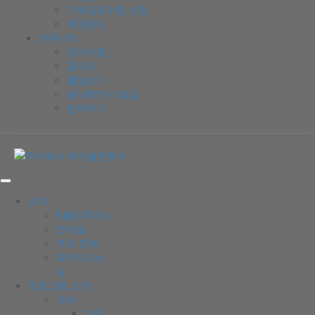
기부금영수증 신청
후원문의
커뮤니티
공지사항
갤러리
활동보기
봉사확인서 발급
문의하기
소개
K볼런투어는
인사말
주요 연혁
찾아오시는
길
프로그램 소개
국내
대구